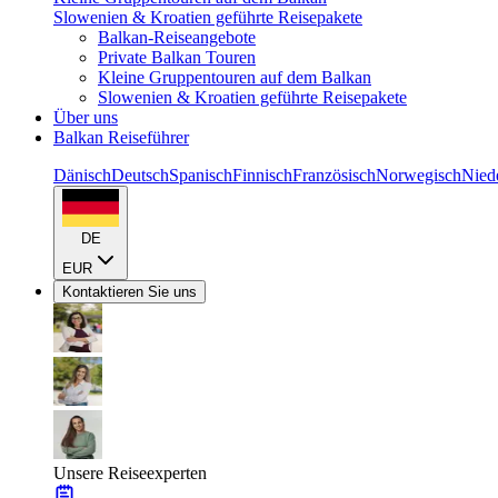
Slowenien & Kroatien geführte Reisepakete
Balkan-Reiseangebote
Private Balkan Touren
Kleine Gruppentouren auf dem Balkan
Slowenien & Kroatien geführte Reisepakete
Über uns
Balkan Reiseführer
Dänisch
Deutsch
Spanisch
Finnisch
Französisch
Norwegisch
Nied
DE
EUR
Kontaktieren Sie uns
Unsere Reiseexperten