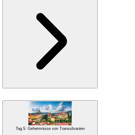
der
Europäischen Kulturhauptstadt 2021
, wo Sie eine
Besichtigungstour genießen, einschließlich Sehenswürdigkeiten wie
dem Rathaus und der
Petrovaradin-Festung
. Am Abend kehren
Sie nach Belgrad zurück.
Übernachtung in Belgrad
Galerie
Mercure Excelsior Belgrad
Ihr Tag beginnt mit einer Grenzüberschreitung nach
Rumänien
. Ihr
erster Halt wird
Timișoara
sein, bekannt als
'Klein Wien'
für seine
Architektur und multikulturellen Einflüsse. Erkunden Sie den
Unirii-Platz
, besuchen Sie die
Katholische Kathedrale des
Heiligen Georg
und entdecken Sie den Freiheitsplatz und den
Tag 5: Geheimnisse von Transsilvanien
Siegesplatz. Danach fahren Sie nach
Sibiu
, der Europäischen
Kulturhauptstadt 2007. Hier checken Sie im Hotel ein und beenden