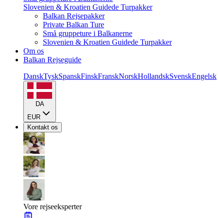
Slovenien & Kroatien Guidede Turpakker
Balkan Rejsepakker
Private Balkan Ture
Små gruppeture i Balkanerne
Slovenien & Kroatien Guidede Turpakker
Om os
Balkan Rejseguide
Dansk
Tysk
Spansk
Finsk
Fransk
Norsk
Hollandsk
Svensk
Engelsk
DA
EUR
Kontakt os
Vore rejseeksperter