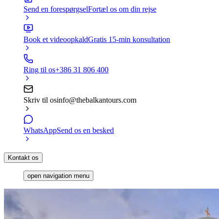
Send en forespørgsel
Fortæl os om din rejse
Book et videoopkald
Gratis 15-min konsultation
Ring til os
+386 31 806 400
Skriv til os
info@thebalkantours.com
WhatsApp
Send os en besked
Kontakt os
open navigation menu