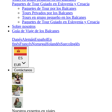
Paquetes de Tour Guiado en Eslovenia y Croacia
Paquetes de Tour por los Balcanes
Tours Privados por los Balcanes
Tours en grupo pequeño en los Balcanes
Paquetes de Tour Guiado en Eslovenia y Croacia
Sobre nosotros
Guía de Viaje de los Balcanes
Danés
Alemán
Español
En
finés
Francés
Noruega
Holandés
Sueco
Inglés
ES
EUR
Contáctanos
Nuestros expertos en viajes