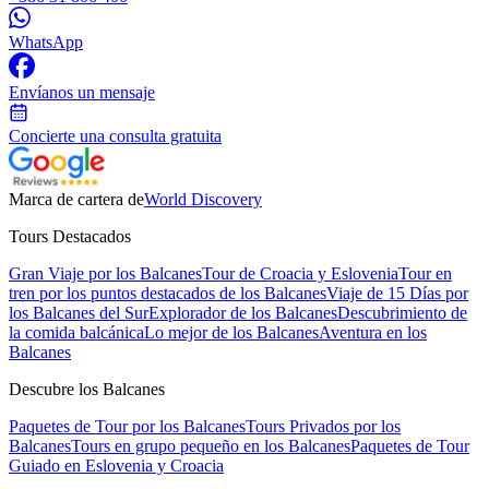
WhatsApp
Envíanos un mensaje
Concierte una consulta gratuita
Marca de cartera de
World Discovery
Tours Destacados
Gran Viaje por los Balcanes
Tour de Croacia y Eslovenia
Tour en
tren por los puntos destacados de los Balcanes
Viaje de 15 Días por
los Balcanes del Sur
Explorador de los Balcanes
Descubrimiento de
la comida balcánica
Lo mejor de los Balcanes
Aventura en los
Balcanes
Descubre los Balcanes
Paquetes de Tour por los Balcanes
Tours Privados por los
Balcanes
Tours en grupo pequeño en los Balcanes
Paquetes de Tour
Guiado en Eslovenia y Croacia