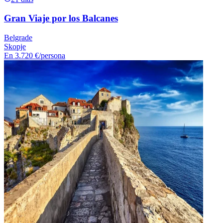
Gran Viaje por los Balcanes
Belgrade
Skopje
En
3.720 €
/persona