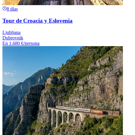
8 días
Tour de Croacia y Eslovenia
Ljubljana
Dubrovnik
En
1.680 €
/persona