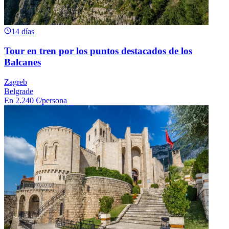
14 días
Tour en tren por los puntos destacados de los
Balcanes
Zagreb
Belgrade
En
2.240 €
/persona