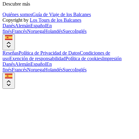
Descubre más
Quiénes somos
Guía de Viaje de los Balcanes
Copyright by
Los Tours de los Balcanes
Danés
Alemán
Español
En
finés
Francés
Noruega
Holandés
Sueco
Inglés
Reseñas
Política de Privacidad de Datos
Condiciones de
uso
Exención de responsabilidad
Política de cookies
Impresión
Danés
Alemán
Español
En
finés
Francés
Noruega
Holandés
Sueco
Inglés