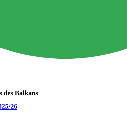
ys des Balkans
025/26