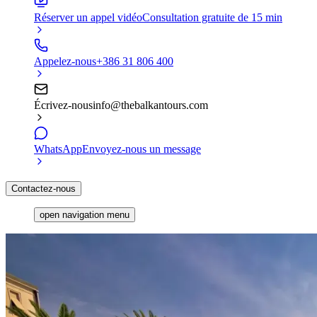
Réserver un appel vidéo
Consultation gratuite de 15 min
Appelez-nous
+386 31 806 400
Écrivez-nous
info@thebalkantours.com
WhatsApp
Envoyez-nous un message
Contactez-nous
open navigation menu