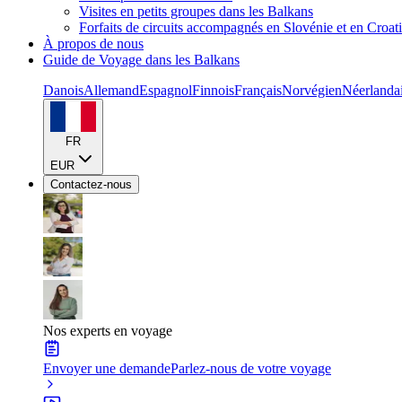
Visites en petits groupes dans les Balkans
Forfaits de circuits accompagnés en Slovénie et en Croat
À propos de nous
Guide de Voyage dans les Balkans
Danois
Allemand
Espagnol
Finnois
Français
Norvégien
Néerlanda
FR
EUR
Contactez-nous
Nos experts en voyage
Envoyer une demande
Parlez-nous de votre voyage