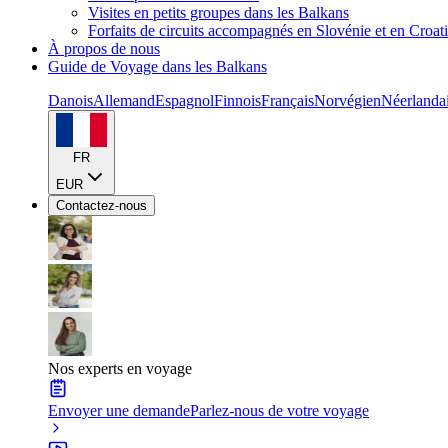
Visites en petits groupes dans les Balkans
Forfaits de circuits accompagnés en Slovénie et en Croat
À propos de nous
Guide de Voyage dans les Balkans
Danois
Allemand
Espagnol
Finnois
Français
Norvégien
Néerlanda
FR
EUR
Contactez-nous
Nos experts en voyage
Envoyer une demande
Parlez-nous de votre voyage